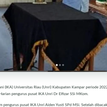
ni (IKA) Universitas Riau (Unri) Kabupaten Kampar periode 202
Harian pengurus pusat IKA Unri Dr Elfizar SSi MKom.
 pengurus pusat IKA Unri Aiden Yusti SPd MSi. Setelah dibaca